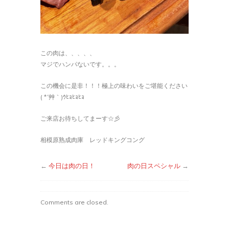
この肉は、、、、、
マジでハンパないです。。。
この機会に是非！！！極上の味わいをご堪能ください
( *´艸｀)ｳﾋｮﾋｮﾋｮ
ご来店お待ちしてまーす☆彡
相模原熟成肉庫 レッドキングコング
←
今日は肉の日！
肉の日スペシャル
→
Comments are closed.