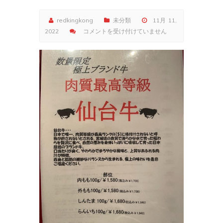
redkingkong
未分類
11月 11,
極
2022
コメントを受け付けていません
上
の
ブ
ラ
ン
ド
牛。
現
る。
は