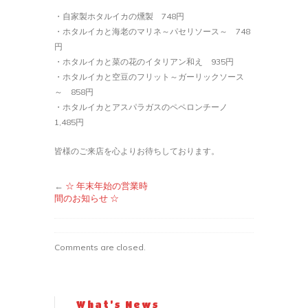
日
・自家製ホタルイカの燻製 748円
～
・ホタルイカと海老のマリネ～パセリソース～ 748
春
円
の
・ホタルイカと菜の花のイタリアン和え 935円
『ホ
・ホタルイカと空豆のフリット～ガーリックソース
タ
～ 858円
ル
・ホタルイカとアスパラガスのペペロンチーノ
イ
1,485円
カ
フ
皆様のご来店を心よりお待ちしております。
ェ
ア』
←
☆ 年末年始の営業時
ス
間のお知らせ ☆
タ
ー
ト
Comments are closed.
は
What’s News