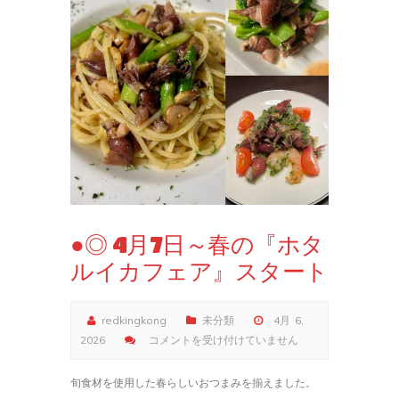
●◎ 4月7日～春の『ホタ
ルイカフェア』スタート
redkingkong
未分類
4月 6,
●◎
2026
コメントを受け付けていません
4
月
旬食材を使用した春らしいおつまみを揃えました。
7