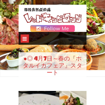
Follow Me
●◎ 4月7日～春の『ホ
タルイカフェア』スタ
ート
Home
未分類
●◎ 4月7日～春の『ホ
>>
>>
タルイカフェア』スタート