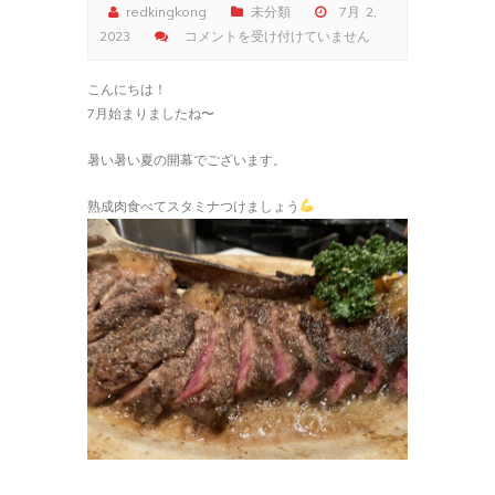
redkingkong
未分類
7月 2,
Untitled
2023
コメントを受け付けていません
は
こんにちは！
7月始まりましたね〜
暑い暑い夏の開幕でございます。
熟成肉食べてスタミナつけましょう