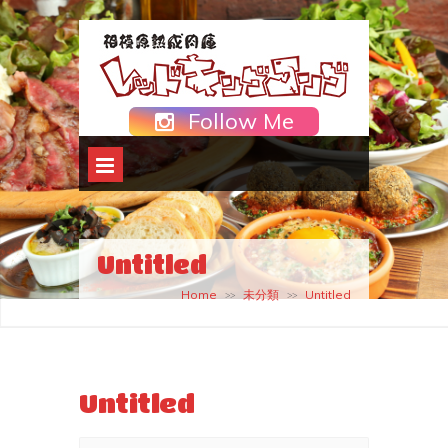
Follow Me
Untitled
Home
未分類
Untitled
>>
>>
Untitled